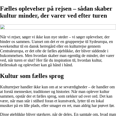
Fælles oplevelser på rejsen – sådan skaber
kultur minder, der varer ved efter turen
Når vi rejser, søger vi ikke kun nye steder – vi søger oplevelser, der
binder os sammen. Uanset om det er en grupperejse til Sydeuropa, en
weekendtur til en dansk herregård eller en kulturrejse gennem
Centraleuropa, er det ofte de fælles øjeblikke, der bliver siddende i
hukommelsen. Men hvordan skaber man egentlig de minder, der varer
ved, når turen er slut? Her får du inspiration til, hvordan kultur,
fællesskab og oplevelser kan gå hånd i hånd.
Kultur som fælles sprog
Kulturrejser handler ikke kun om at se seværdigheder – de handler om
at forstå mennesker, traditioner og historier. Når man oplever kultur
sammen, opstår der et fælles sprog, som rækker ud over ord. Det kan
være, når man står i stilhed foran et kunstværk, lytter til en lokal
musiker på en lille plads, eller smager en ret, man aldrig har prøvet før.
Disse øjeblikke bliver stærkere, når de deles. En samtale om, hvad man