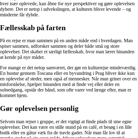
hver især oplevede, kan åbne for nye perspektiver og gøre oplevelsen
dybere. Det er netop i udvekslingen, at kulturen bliver levende – og
minderne får dybde.
Fællesskab på farten
På en rejse er man sammen på en anden måde end i hverdagen. Man
spiser sammen, udforsker sammen og deler både små og store
oplevelser. Det skaber et særligt fællesskab, hvor man lærer hinanden
at kende på nye måder.
For mange er det netop samværet, der gør en kulturrejse mindeværdig.
En bustur gennem Toscana eller en byvandring i Prag bliver ikke kun
en oplevelse af steder, men også af mennesker. Når man griner over en
misforståelse, hjælper hinanden med at finde vej eller deler en
solnedgang, opstår der bånd, som ofte varer ved længe efter, man er
kommet hjem.
Gør oplevelsen personlig
Selvom man rejser i gruppe, er det vigtigt at finde plads til sine egne
oplevelser. Det kan være en stille stund på en café, et besøg i en lille
butik eller en gåtur væk fra de travle gader. Når man får lov til at