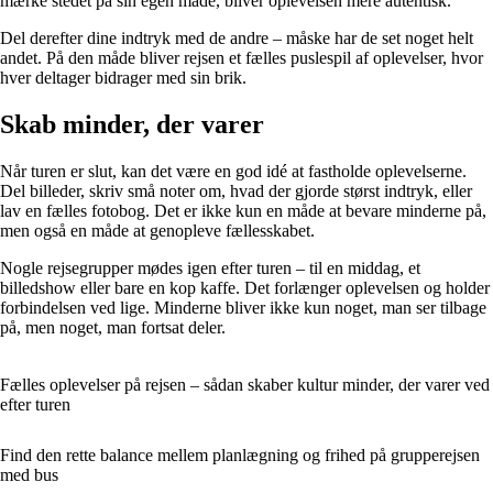
mærke stedet på sin egen måde, bliver oplevelsen mere autentisk.
Del derefter dine indtryk med de andre – måske har de set noget helt
andet. På den måde bliver rejsen et fælles puslespil af oplevelser, hvor
hver deltager bidrager med sin brik.
Skab minder, der varer
Når turen er slut, kan det være en god idé at fastholde oplevelserne.
Del billeder, skriv små noter om, hvad der gjorde størst indtryk, eller
lav en fælles fotobog. Det er ikke kun en måde at bevare minderne på,
men også en måde at genopleve fællesskabet.
Nogle rejsegrupper mødes igen efter turen – til en middag, et
billedshow eller bare en kop kaffe. Det forlænger oplevelsen og holder
forbindelsen ved lige. Minderne bliver ikke kun noget, man ser tilbage
på, men noget, man fortsat deler.
Fælles oplevelser på rejsen – sådan skaber kultur minder, der varer ved
efter turen
Find den rette balance mellem planlægning og frihed på grupperejsen
med bus