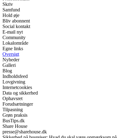
Skriv
Samfund
Hold øje
Bliv abonnent
Social kontakt
E-mail nyt
Community
Lokalområde
Egne links
Oversigt
Nyheder
Galleri
Blog
Indholdsfeed
Lovgivning
Internetcookies
Data og sikkerhed
Ophavsret
Forudsætninger
Tilpasning
Grøn praksis
BusTips.dk
Share House
presse@sharehouse.dk
Sikkerhed på busrejser: Hvad du skal være opmærksom på