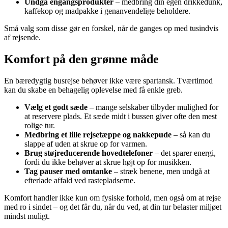
Undgå engangsprodukter
– medbring din egen drikkedunk,
kaffekop og madpakke i genanvendelige beholdere.
Små valg som disse gør en forskel, når de ganges op med tusindvis
af rejsende.
Komfort på den grønne måde
En bæredygtig busrejse behøver ikke være spartansk. Tværtimod
kan du skabe en behagelig oplevelse med få enkle greb.
Vælg et godt sæde
– mange selskaber tilbyder mulighed for
at reservere plads. Et sæde midt i bussen giver ofte den mest
rolige tur.
Medbring et lille rejsetæppe og nakkepude
– så kan du
slappe af uden at skrue op for varmen.
Brug støjreducerende hovedtelefoner
– det sparer energi,
fordi du ikke behøver at skrue højt op for musikken.
Tag pauser med omtanke
– stræk benene, men undgå at
efterlade affald ved rastepladserne.
Komfort handler ikke kun om fysiske forhold, men også om at rejse
med ro i sindet – og det får du, når du ved, at din tur belaster miljøet
mindst muligt.