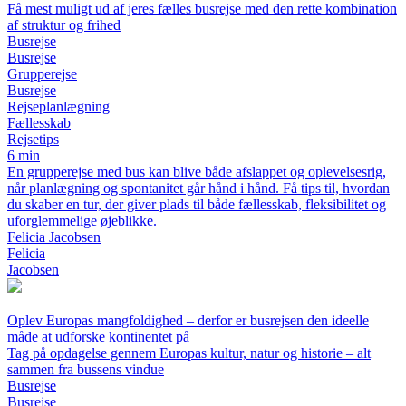
Få mest muligt ud af jeres fælles busrejse med den rette kombination
af struktur og frihed
Busrejse
Busrejse
Grupperejse
Busrejse
Rejseplanlægning
Fællesskab
Rejsetips
6 min
En grupperejse med bus kan blive både afslappet og oplevelsesrig,
når planlægning og spontanitet går hånd i hånd. Få tips til, hvordan
du skaber en tur, der giver plads til både fællesskab, fleksibilitet og
uforglemmelige øjeblikke.
Felicia Jacobsen
Felicia
Jacobsen
Oplev Europas mangfoldighed – derfor er busrejsen den ideelle
måde at udforske kontinentet på
Tag på opdagelse gennem Europas kultur, natur og historie – alt
sammen fra bussens vindue
Busrejse
Busrejse