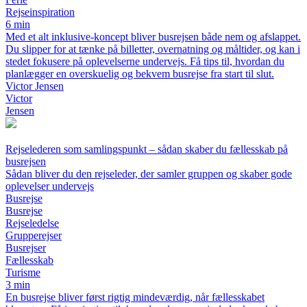
Rejseinspiration
6 min
Med et alt inklusive-koncept bliver busrejsen både nem og afslappet.
Du slipper for at tænke på billetter, overnatning og måltider, og kan i
stedet fokusere på oplevelserne undervejs. Få tips til, hvordan du
planlægger en overskuelig og bekvem busrejse fra start til slut.
Victor Jensen
Victor
Jensen
Rejselederen som samlingspunkt – sådan skaber du fællesskab på
busrejsen
Sådan bliver du den rejseleder, der samler gruppen og skaber gode
oplevelser undervejs
Busrejse
Busrejse
Rejseledelse
Grupperejser
Busrejser
Fællesskab
Turisme
3 min
En busrejse bliver først rigtig mindeværdig, når fællesskabet