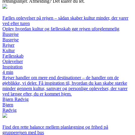
retningslinjer. Afmelding? Det klarer du let.
Fælles oplevelser på rejsen – sådan skaber kultur minder, der varer
ved efter turen
Oplev hvordan kultur og fællesskab gør rejsen uforglemmelig
Busrejse
Busrejse
Rejser
Kultur
Fællesskab
Oplevelser
Inspiration
4 min
Rejser handler om mere end destinationer – de handler om de
øjeblikke, vi deler. Få inspiration til, hvordan du kan skabe stærke
minder gennem kultur, samvær og personlige oplevelser, der varer
ved længe efter, du er kommet hjem.
Bjørn Rødvig
Bjørn
Rødvig
Find den rette balance mellem planlægning og frihed på
grupperejsen med bus