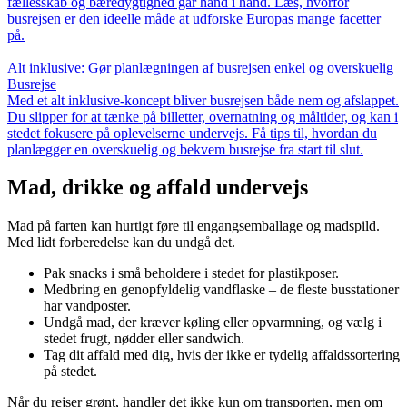
fællesskab og bæredygtighed går hånd i hånd. Læs, hvorfor
busrejsen er den ideelle måde at udforske Europas mange facetter
på.
Alt inklusive: Gør planlægningen af busrejsen enkel og overskuelig
Busrejse
Med et alt inklusive-koncept bliver busrejsen både nem og afslappet.
Du slipper for at tænke på billetter, overnatning og måltider, og kan i
stedet fokusere på oplevelserne undervejs. Få tips til, hvordan du
planlægger en overskuelig og bekvem busrejse fra start til slut.
Mad, drikke og affald undervejs
Mad på farten kan hurtigt føre til engangsemballage og madspild.
Med lidt forberedelse kan du undgå det.
Pak snacks i små beholdere i stedet for plastikposer.
Medbring en genopfyldelig vandflaske – de fleste busstationer
har vandposter.
Undgå mad, der kræver køling eller opvarmning, og vælg i
stedet frugt, nødder eller sandwich.
Tag dit affald med dig, hvis der ikke er tydelig affaldssortering
på stedet.
Når du rejser grønt, handler det ikke kun om transporten, men om