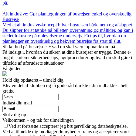
på.
Alt inklusive: Gør planlægningen af busrejsen enkel og overskuelig
Busrejse
Med et alt inklusive-koncept bliver busrejsen både nem og afslappet.
Du slipper for at tænke på billetter, overnatning og måltider, og kan i
stedet fokusere på oplevelserne undervejs. Få tips til, hvordan du
planlægger en overskuelig og bekvem busrejse fra start til slut.
Sikkerhed på busrejser: Hvad du skal være opmærksom på
Få indsigt i, hvordan du sikrer, at dine busrejser er trygge. Denne e-
bog diskuterer sikkerhedstips, nødprocedurer og hvad du skal gøre i
tilfælde af uforudsete situationer.
Få guiden
Hold dig opdateret – tilmeld dig
Bliv en del af klubben og få gode råd direkte i din indbakke - helt
gratis.
Indtast din mail
Skriv dig op
Velkommen – og tak for tilmeldingen
Ved at fortsætte accepterer jeg brugervilkår og databeskyttelse.
Ved at tilmelde dig modtager du nyheder fra os og accepterer vores