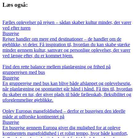
Læs også:
Fælles oplevelser på rejsen – sådan skaber kultur minder, der varer
ved efter turen
Busrejse
Rejser handler om mere end destinationer – de handler om de
øjeblikke, vi deler. Få inspiration til, hvordan du kan skabe stærke
minder gennem kultur, samvær og personlige oplevelser, der varer
ved længe efter, du er kommet hjem.
Find den rette balance mellem planlægning og frihed på
grupperejsen med bus
Busrejse
En grupperejse med bus kan blive både afslappet og oplevelsesrig,
når planlægning og spontanitet går hånd i hånd. Få tips til, hvordan
du skaber en tur, der giver plads til både fællesskab, fleksibilitet og
uforglemmelige øjeblikke.
Oplev Europas mangfoldighed – derfor er busrejsen den ideelle
måde at udforske kontinentet på
Busrejse
En busrejse gennem Europa giver dig mulighed for at opleve
kontinentets mangfoldighed i et roligt tempo, hvor både komfort,