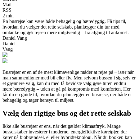
Mail
RSS
2 min
En busrejse kan være både behagelig og bæredygtig. Få tips til,
hvordan du vælger det rette selskab, planlægger din tur med
omtanke og gør rejsen mere miljøvenlig – fra afgang til ankomst.
Daniel Vang
Daniel
Vang
Busrejser er en af de mest klimavenlige måder at rejse på – især når
man sammenligner med bil eller fly. Men selvom bussen i sig selv er
et grønnere valg, kan du med få bevidste valg gøre turen endnu
mere bæredygtig – uden at gå på kompromis med komforten. Her
får du en guide til, hvordan du planlægger en busrejse, der både er
behagelig og tager hensyn til miljøet.
Vælg den rigtige bus og det rette selskab
Ikke alle busrejser er ens, når det gælder klimaaftryk. Mange
busselskaber investerer i moderne, energieffektive køretøjer, der
kører på biobrændsel, el eller hybridteknologi. Når du booker, kan