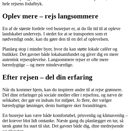
hele rejsens fodaftryk.
Oplev mere – rejs langsommere
En af de største fordele ved busrejser er, at du får tid til at opleve
landskabet undervejs. I stedet for at se transporten som et
nødvendigt onde, kan du gøre den til en del af oplevelsen.
Planlæg stop i mindre byer, hvor du kan støtte lokale caféer og
butikker. Det gavner både lokalsamfundet og giver dig en mere
autentisk rejseoplevelse. Langsommere rejser er ofte mere
bæredygtige – og mere mindeværdige.
Efter rejsen – del din erfaring
Når du kommer hjem, kan du inspirere andre til at rejse grønnere.
Del dine erfaringer på sociale medier eller i rejsefora, og nævn de
selskaber, der gør en indsats for miljøet. Jo flere, der vælger
bæredygtige løsninger, desto hurtigere sker forandringen.
En busrejse kan være både komfortabel, prisvenlig og klimavenlig –
det kræver blot lidt omtanke. Næste gang du planlægger en tur, så
tænk grønt fra start til slut. Det gavner både dig, dine medrejsende