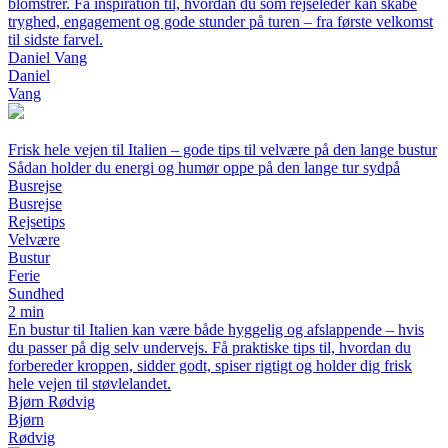
blomstrer. Få inspiration til, hvordan du som rejseleder kan skabe
tryghed, engagement og gode stunder på turen – fra første velkomst
til sidste farvel.
Daniel Vang
Daniel
Vang
Frisk hele vejen til Italien – gode tips til velvære på den lange bustur
Sådan holder du energi og humør oppe på den lange tur sydpå
Busrejse
Busrejse
Rejsetips
Velvære
Bustur
Ferie
Sundhed
2 min
En bustur til Italien kan være både hyggelig og afslappende – hvis
du passer på dig selv undervejs. Få praktiske tips til, hvordan du
forbereder kroppen, sidder godt, spiser rigtigt og holder dig frisk
hele vejen til støvlelandet.
Bjørn Rødvig
Bjørn
Rødvig