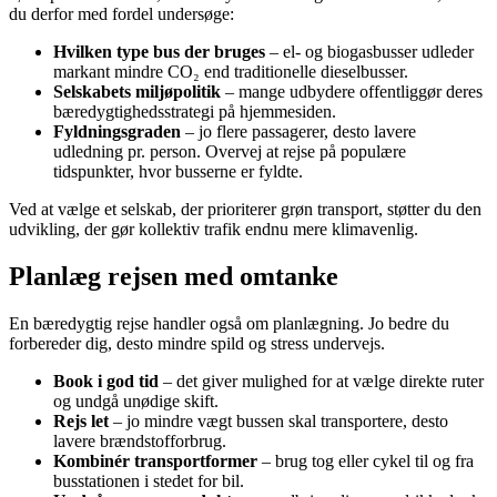
du derfor med fordel undersøge:
Hvilken type bus der bruges
– el- og biogasbusser udleder
markant mindre CO₂ end traditionelle dieselbusser.
Selskabets miljøpolitik
– mange udbydere offentliggør deres
bæredygtighedsstrategi på hjemmesiden.
Fyldningsgraden
– jo flere passagerer, desto lavere
udledning pr. person. Overvej at rejse på populære
tidspunkter, hvor busserne er fyldte.
Ved at vælge et selskab, der prioriterer grøn transport, støtter du den
udvikling, der gør kollektiv trafik endnu mere klimavenlig.
Planlæg rejsen med omtanke
En bæredygtig rejse handler også om planlægning. Jo bedre du
forbereder dig, desto mindre spild og stress undervejs.
Book i god tid
– det giver mulighed for at vælge direkte ruter
og undgå unødige skift.
Rejs let
– jo mindre vægt bussen skal transportere, desto
lavere brændstofforbrug.
Kombinér transportformer
– brug tog eller cykel til og fra
busstationen i stedet for bil.