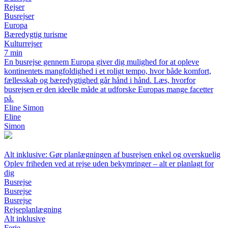
Rejser
Busrejser
Europa
Bæredygtig turisme
Kulturrejser
7 min
En busrejse gennem Europa giver dig mulighed for at opleve
kontinentets mangfoldighed i et roligt tempo, hvor både komfort,
fællesskab og bæredygtighed går hånd i hånd. Læs, hvorfor
busrejsen er den ideelle måde at udforske Europas mange facetter
på.
Eline Simon
Eline
Simon
Alt inklusive: Gør planlægningen af busrejsen enkel og overskuelig
Oplev friheden ved at rejse uden bekymringer – alt er planlagt for
dig
Busrejse
Busrejse
Busrejse
Rejseplanlægning
Alt inklusive
Ferie