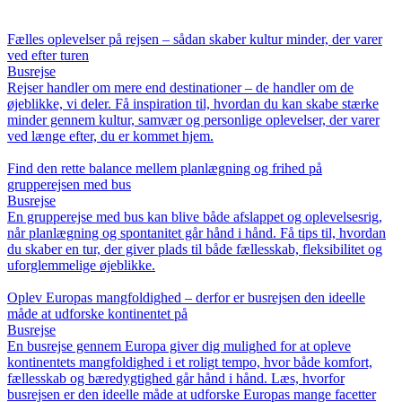
Fælles oplevelser på rejsen – sådan skaber kultur minder, der varer
ved efter turen
Busrejse
Rejser handler om mere end destinationer – de handler om de
øjeblikke, vi deler. Få inspiration til, hvordan du kan skabe stærke
minder gennem kultur, samvær og personlige oplevelser, der varer
ved længe efter, du er kommet hjem.
Find den rette balance mellem planlægning og frihed på
grupperejsen med bus
Busrejse
En grupperejse med bus kan blive både afslappet og oplevelsesrig,
når planlægning og spontanitet går hånd i hånd. Få tips til, hvordan
du skaber en tur, der giver plads til både fællesskab, fleksibilitet og
uforglemmelige øjeblikke.
Oplev Europas mangfoldighed – derfor er busrejsen den ideelle
måde at udforske kontinentet på
Busrejse
En busrejse gennem Europa giver dig mulighed for at opleve
kontinentets mangfoldighed i et roligt tempo, hvor både komfort,
fællesskab og bæredygtighed går hånd i hånd. Læs, hvorfor
busrejsen er den ideelle måde at udforske Europas mange facetter