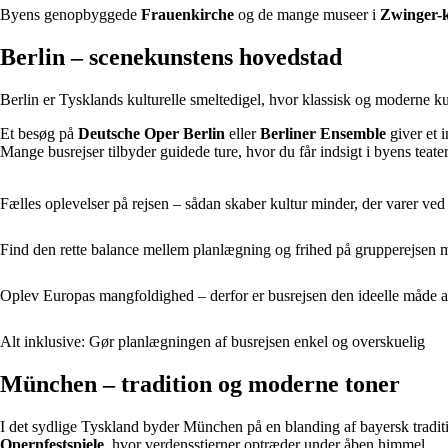
Byens genopbyggede
Frauenkirche
og de mange museer i
Zwinger-
Berlin – scenekunstens hovedstad
Berlin er Tysklands kulturelle smeltedigel, hvor klassisk og moderne k
Et besøg på
Deutsche Oper Berlin
eller
Berliner Ensemble
giver et 
Mange busrejser tilbyder guidede ture, hvor du får indsigt i byens teater
Fælles oplevelser på rejsen – sådan skaber kultur minder, der varer ved 
Find den rette balance mellem planlægning og frihed på grupperejsen 
Oplev Europas mangfoldighed – derfor er busrejsen den ideelle måde a
Alt inklusive: Gør planlægningen af busrejsen enkel og overskuelig
München – tradition og moderne toner
I det sydlige Tyskland byder München på en blanding af bayersk traditio
Opernfestspiele
, hvor verdensstjerner optræder under åben himmel.