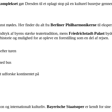
komplekset
gør Dresden til et oplagt stop på en kulturel busrejse genne
unst mødes. Her finder du alt fra
Berliner Philharmonikerne
til ekspe
indtryk af byens stærke teatertradition, mens
Friedrichstadt-Palast
byde
historie og mulighed for at opleve en forestilling som en del af rejsen.
efter turen
med bus
t udforske kontinentet på
n og internationalt kulturliv.
Bayerische Staatsoper
er kendt for sin