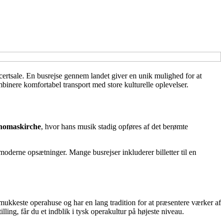
ncertsale. En busrejse gennem landet giver en unik mulighed for at
ombinere komfortabel transport med store kulturelle oplevelser.
homaskirche
, hvor hans musik stadig opføres af det berømte
moderne opsætninger. Mange busrejser inkluderer billetter til en
mukkeste operahuse og har en lang tradition for at præsentere værker af
ing, får du et indblik i tysk operakultur på højeste niveau.