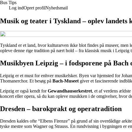
Bus Tips
Log ind
Opret profil
Nyhedsmail
Musik og teater i Tyskland – oplev landets 
Tyskland er et land, hvor kulturarven ikke blot findes på museer, men l
opleve denne rige tradition på nært hold – fra klassisk musik i Leipzig 
Musikbyen Leipzig – i fodsporene på Bach
Leipzig er et must for enhver musikelsker. Byen var hjemsted for Joha
Thomanerchor. Et besøg på
Bach-Museet
giver et fascinerende indblik
Leipzig er også kendt for
Gewandhausorkestret
, et af verdens ældst
koncert eller opera, så du kan opleve musikken i de omgivelser, hvor d
Dresden – barokprakt og operatradition
Dresden kaldes ofte “Elbens Firenze” på grund af sin overdådige arki
tyske mestre som Wagner og Strauss. En rundvisning i bygningen er en opl