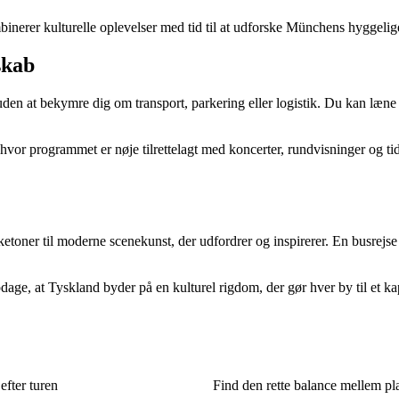
nerer kulturelle oplevelser med tid til at udforske Münchens hyggelige 
skab
den at bekymre dig om transport, parkering eller logistik. Du kan læne 
vor programmet er nøje tilrettelagt med koncerter, rundvisninger og tid
rketoner til moderne scenekunst, der udfordrer og inspirerer. En busrejse
age, at Tyskland byder på en kulturel rigdom, der gør hver by til et kapit
efter turen
Find den rette balance mellem p