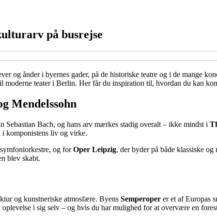
kulturarv på busrejse
ever og ånder i byernes gader, på de historiske teatre og i de mange ko
til moderne teater i Berlin. Her får du inspiration til, hvordan du kan k
 og Mendelssohn
nn Sebastian Bach, og hans arv mærkes stadig overalt – ikke mindst i
T
 i komponistens liv og virke.
e symfoniorkestre, og for
Oper Leipzig
, der byder på både klassiske og 
en blev skabt.
tektur og kunstneriske atmosfære. Byens
Semperoper
er et af Europas s
evelse i sig selv – og hvis du har mulighed for at overvære en forestill