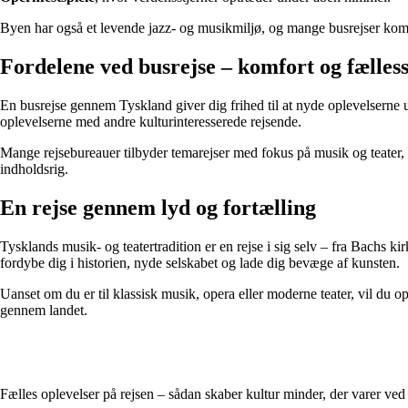
Byen har også et levende jazz- og musikmiljø, og mange busrejser kombi
Fordelene ved busrejse – komfort og fælles
En busrejse gennem Tyskland giver dig frihed til at nyde oplevelserne u
oplevelserne med andre kulturinteresserede rejsende.
Mange rejsebureauer tilbyder temarejser med fokus på musik og teater, h
indholdsrig.
En rejse gennem lyd og fortælling
Tysklands musik- og teatertradition er en rejse i sig selv – fra Bachs ki
fordybe dig i historien, nyde selskabet og lade dig bevæge af kunsten.
Uanset om du er til klassisk musik, opera eller moderne teater, vil du opd
gennem landet.
Fælles oplevelser på rejsen – sådan skaber kultur minder, der varer ved 