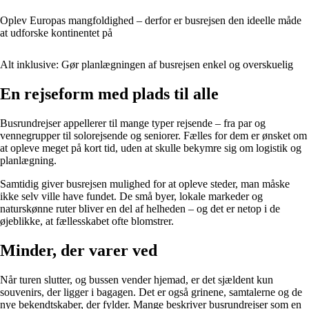
Oplev Europas mangfoldighed – derfor er busrejsen den ideelle måde
at udforske kontinentet på
Alt inklusive: Gør planlægningen af busrejsen enkel og overskuelig
En rejseform med plads til alle
Busrundrejser appellerer til mange typer rejsende – fra par og
vennegrupper til solorejsende og seniorer. Fælles for dem er ønsket om
at opleve meget på kort tid, uden at skulle bekymre sig om logistik og
planlægning.
Samtidig giver busrejsen mulighed for at opleve steder, man måske
ikke selv ville have fundet. De små byer, lokale markeder og
naturskønne ruter bliver en del af helheden – og det er netop i de
øjeblikke, at fællesskabet ofte blomstrer.
Minder, der varer ved
Når turen slutter, og bussen vender hjemad, er det sjældent kun
souvenirs, der ligger i bagagen. Det er også grinene, samtalerne og de
nye bekendtskaber, der fylder. Mange beskriver busrundrejser som en