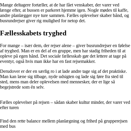
Mange deltagere fortæller, at de har fået venskaber, der varer ved
længe efter, at bussen er parkeret hjemme igen. Nogle mødes til kaffe,
andre planlægger nye ture sammen. Fælles oplevelser skaber bånd, og
busrundrejser giver rig mulighed for netop det.
Fællesskabets tryghed
For mange – især dem, der rejser alene – giver busrundrejser en følelse
af tryghed. Man er en del af en gruppe, men har stadig friheden til at
opleve på egen hånd. Det sociale fællesskab gør det lettere at tage på
eventyr, også hvis man ikke har en fast rejsemakker.
Derudover er der en særlig ro i at lade andre tage sig af det praktiske.
Man kan læne sig tilbage, nyde udsigten og lade sig føre fra sted til
sted, mens man deler oplevelsen med mennesker, der er lige så
begejstrede som én selv.
Fælles oplevelser på rejsen – sådan skaber kultur minder, der varer ved
efter turen
Find den rette balance mellem planlægning og frihed på grupperejsen
med bus