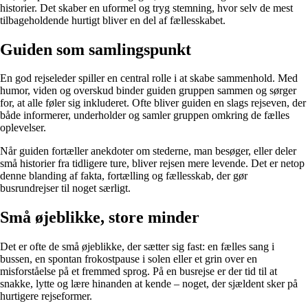
historier. Det skaber en uformel og tryg stemning, hvor selv de mest
tilbageholdende hurtigt bliver en del af fællesskabet.
Guiden som samlingspunkt
En god rejseleder spiller en central rolle i at skabe sammenhold. Med
humor, viden og overskud binder guiden gruppen sammen og sørger
for, at alle føler sig inkluderet. Ofte bliver guiden en slags rejseven, der
både informerer, underholder og samler gruppen omkring de fælles
oplevelser.
Når guiden fortæller anekdoter om stederne, man besøger, eller deler
små historier fra tidligere ture, bliver rejsen mere levende. Det er netop
denne blanding af fakta, fortælling og fællesskab, der gør
busrundrejser til noget særligt.
Små øjeblikke, store minder
Det er ofte de små øjeblikke, der sætter sig fast: en fælles sang i
bussen, en spontan frokostpause i solen eller et grin over en
misforståelse på et fremmed sprog. På en busrejse er der tid til at
snakke, lytte og lære hinanden at kende – noget, der sjældent sker på
hurtigere rejseformer.