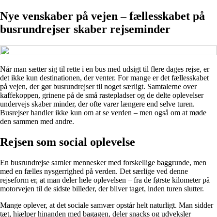
Nye venskaber på vejen – fællesskabet på
busrundrejser skaber rejseminder
Når man sætter sig til rette i en bus med udsigt til flere dages rejse, er
det ikke kun destinationen, der venter. For mange er det fællesskabet
på vejen, der gør busrundrejser til noget særligt. Samtalerne over
kaffekoppen, grinene på de små rastepladser og de delte oplevelser
undervejs skaber minder, der ofte varer længere end selve turen.
Busrejser handler ikke kun om at se verden – men også om at møde
den sammen med andre.
Rejsen som social oplevelse
En busrundrejse samler mennesker med forskellige baggrunde, men
med en fælles nysgerrighed på verden. Det særlige ved denne
rejseform er, at man deler hele oplevelsen – fra de første kilometer på
motorvejen til de sidste billeder, der bliver taget, inden turen slutter.
Mange oplever, at det sociale samvær opstår helt naturligt. Man sidder
tæt, hjælper hinanden med bagagen, deler snacks og udveksler